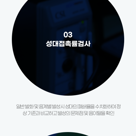
03
성대접촉률검사
일반 발화 및 음계별 발성시
성대의 폐쇄율을 수치화하여
정
상 기준과 비교하고 발성의
문제점 및 음이탈을 확인