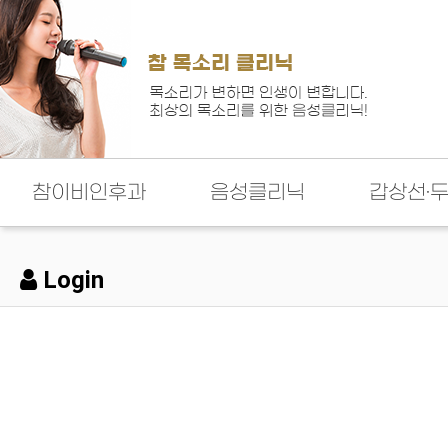
참이비인후과
음성클리닉
갑상선·
Login